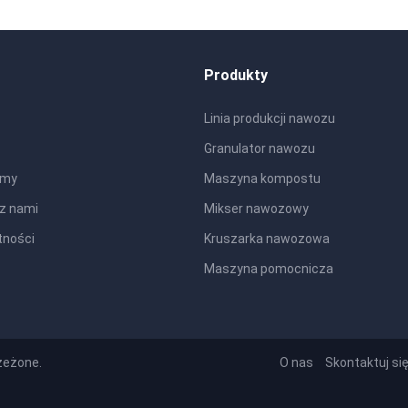
Produkty
Linia produkcji nawozu
Granulator nawozu
rmy
Maszyna kompostu
 z nami
Mikser nawozowy
tności
Kruszarka nawozowa
Maszyna pomocnicza
zeżone.
O nas
Skontaktuj si