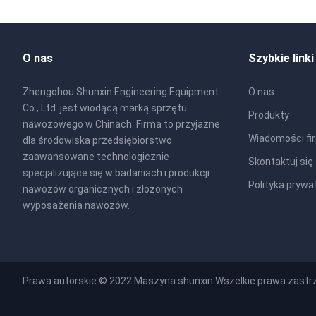
O nas
Szybkie linki
Zhengohou Shunxin Engineering Equipment
O nas
Co., Ltd. jest wiodącą marką sprzętu
Produkty
nawozowego w Chinach. Firma to przyjazne
Wiadomości fi
dla środowiska przedsiębiorstwo
zaawansowane technologicznie
Skontaktuj się
specjalizujące się w badaniach i produkcji
Polityka prywa
nawozów organicznych i złożonych
wyposażenia nawozów.
Prawa autorskie © 2022
Maszyna shunxin
Wszelkie prawa zastr