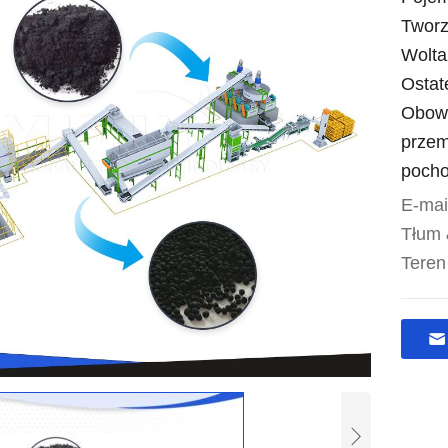
Tworz
Wolta
Ostate
Obow
przem
pocho
E-mai
Tłum
Teren