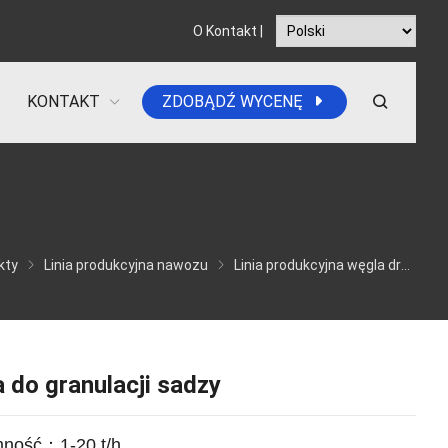
O
Kontakt
|
KONTAKT
ZDOBĄDŹ WYCENĘ
kty
Linia produkcyjna nawozu
Linia produkcyjna węgla drzewnego
a do granulacji sadzy
mność：1-20 t/h