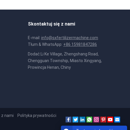
Skontaktuj się z nami
E-mail:
info@sxfertilizermachine.com
Tłum & WhatsApp:
+86 15981847286
Dodać:Li Ke Village, Zhengshang Road,
Chengguan Township, Miasto Xingyang,
Prowincja Henan, Chiny
ę z nami
Polityka prywatności