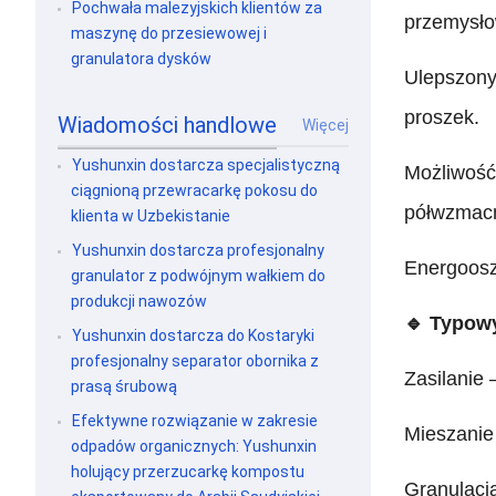
Pochwała malezyjskich klientów za
przemysło
maszynę do przesiewowej i
granulatora dysków
Ulepszony 
proszek.
Wiadomości handlowe
Więcej
Yushunxin dostarcza specjalistyczną
Możliwość
ciągnioną przewracarkę pokosu do
półwzmacn
klienta w Uzbekistanie
Yushunxin dostarcza profesjonalny
Energoosz
granulator z podwójnym wałkiem do
produkcji nawozów
🔹 Typow
Yushunxin dostarcza do Kostaryki
profesjonalny separator obornika z
Zasilanie
prasą śrubową
Efektywne rozwiązanie w zakresie
Mieszanie
odpadów organicznych: Yushunxin
holujący przerzucarkę kompostu
Granulacj