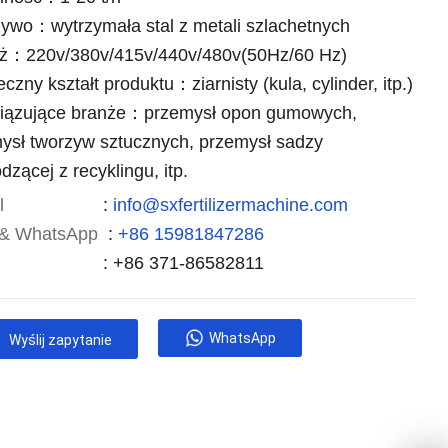
ywo：wytrzymała stal z metali szlachetnych
ż：220v/380v/415v/440v/480v(50Hz/60 Hz)
czny kształt produktu：ziarnisty (kula, cylinder, itp.)
iązujące branże：przemysł opon gumowych,
ysł tworzyw sztucznych, przemysł sadzy
dzącej z recyklingu, itp.
l
:
info@sxfertilizermachine.com
 & WhatsApp
:
+86 15981847286
: +86 371-86582811
WhatsApp
Wyślij zapytanie