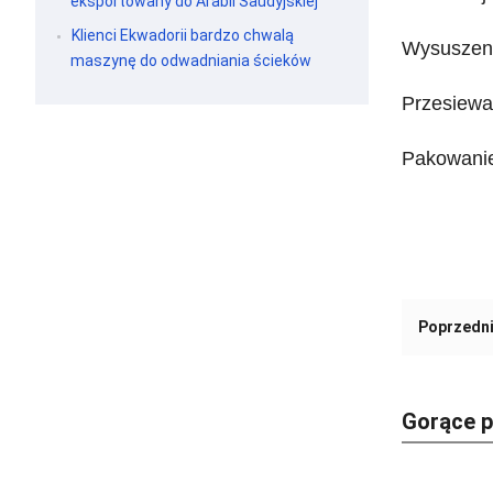
eksportowany do Arabii Saudyjskiej
Klienci Ekwadorii bardzo chwalą
Wysuszenie
maszynę do odwadniania ścieków
Przesiewan
Pakowanie
Poprzedni
Gorące p