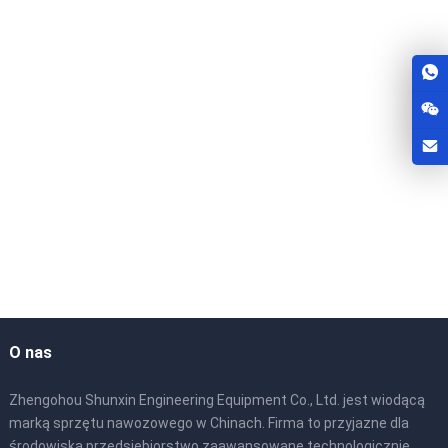
Statyczna maszyna dozująca
Dynamiczna maszyna dozująca
O nas
Zhengohou Shunxin Engineering Equipment Co., Ltd. jest wiodącą
marką sprzętu nawozowego w Chinach. Firma to przyjazne dla
środowiska przedsiębiorstwo zaawansowane technologicznie