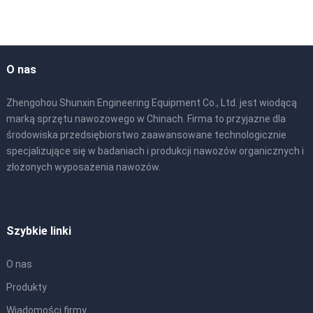
O nas
Zhengohou Shunxin Engineering Equipment Co., Ltd. jest wiodącą
marką sprzętu nawozowego w Chinach. Firma to przyjazne dla
środowiska przedsiębiorstwo zaawansowane technologicznie
specjalizujące się w badaniach i produkcji nawozów organicznych i
złożonych wyposażenia nawozów.
Szybkie linki
O nas
Produkty
Wiadomości firmy