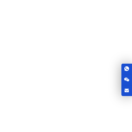
Linia do granulacji sadzy
Linia produkcyjna węgla
drzewnego
Linia produkcyjna nawozów
Linia produkcyjna nawozów
wapiennych
fosforanowych
Linia produkcyjna nawozów
Linia produkcyjna nawozu z
złożonych
kurczaka