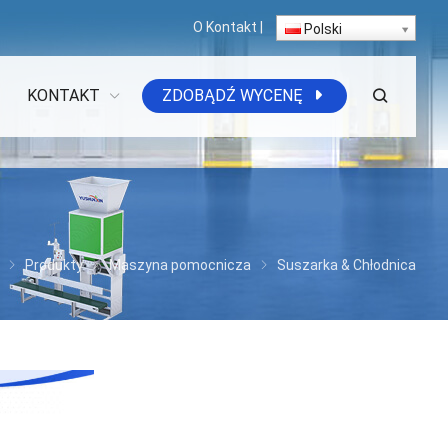
O
Kontakt
|
Polski
KONTAKT
ZDOBĄDŹ WYCENĘ
Produkty
Maszyna pomocnicza
Suszarka & Chłodnica