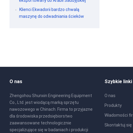
eksportowany do Arabii Saudyjskiej
Klienci Ekwadorii bardzo chwalą
maszynę do odwadniania ścieków
O nas
Szybkie linki
Zhengohou Shunxin Engineering Equipment
O nas
Co., Ltd. jest wiodącą marką sprzętu
Produkty
nawozowego w Chinach. Firma to przyjazne
Wiadomości fi
dla środowiska przedsiębiorstwo
zaawansowane technologicznie
Skontaktuj się
specjalizujące się w badaniach i produkcji