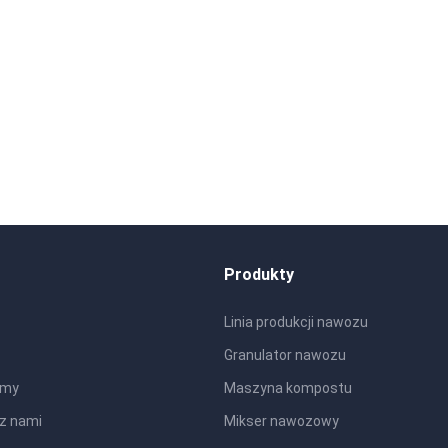
Produkty
Linia produkcji nawozu
Granulator nawozu
rmy
Maszyna kompostu
 z nami
Mikser nawozowy