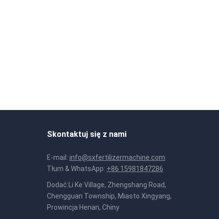
Skontaktuj się z nami
E-mail:
info@sxfertilizermachine.com
Tłum & WhatsApp:
+86 15981847286
Dodać:Li Ke Village, Zhengshang Road,
Chengguan Township, Miasto Xingyang,
Prowincja Henan, Chiny