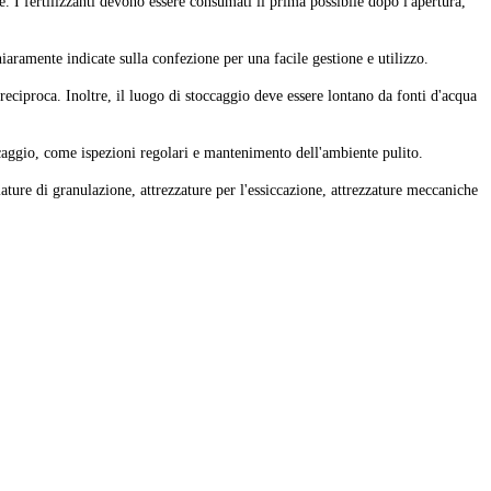
 I fertilizzanti devono essere consumati il ​​prima possibile dopo l'apertura,
iaramente indicate sulla confezione per una facile gestione e utilizzo.
reciproca. Inoltre, il luogo di stoccaggio deve essere lontano da fonti d'acqua
occaggio, come ispezioni regolari e mantenimento dell'ambiente pulito.
iature di granulazione, attrezzature per l'essiccazione, attrezzature meccaniche