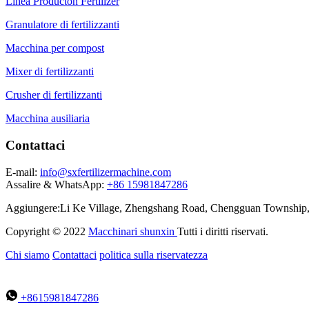
Linea Producton Fertilizer
Granulatore di fertilizzanti
Macchina per compost
Mixer di fertilizzanti
Crusher di fertilizzanti
Macchina ausiliaria
Contattaci
E-mail:
info@sxfertilizermachine.com
Assalire & WhatsApp:
+86 15981847286
Aggiungere:Li Ke Village, Zhengshang Road, Chengguan Township, C
Copyright © 2022
Macchinari shunxin
Tutti i diritti riservati.
Chi siamo
Contattaci
politica sulla riservatezza
+8615981847286