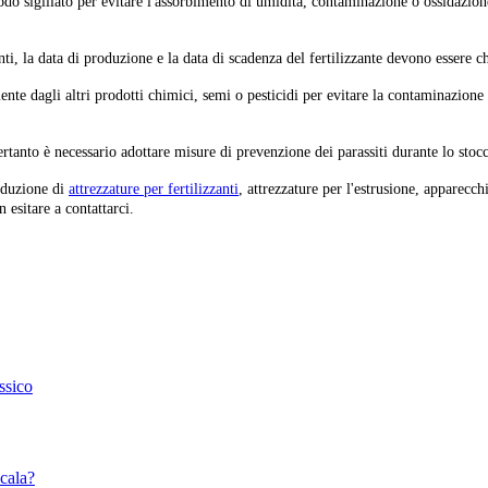
odo sigillato per evitare l'assorbimento di umidità, contaminazione o ossidazione.
ti, la data di produzione e la data di scadenza del fertilizzante devono essere ch
ente dagli altri prodotti chimici, semi o pesticidi per evitare la contaminazione 
, pertanto è necessario adottare misure di prevenzione dei parassiti durante lo st
roduzione di
attrezzature per fertilizzanti
, attrezzature per l'estrusione, apparecch
 esitare a contattarci.
ssico
scala?