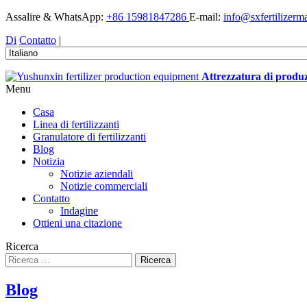
Assalire & WhatsApp:
+86 15981847286
E-mail:
info@sxfertilizer
Di
Contatto
|
Attrezzatura di produz
Menu
Casa
Linea di fertilizzanti
Granulatore di fertilizzanti
Blog
Notizia
Notizie aziendali
Notizie commerciali
Contatto
Indagine
Ottieni una citazione
Ricerca
Ricerca
Blog