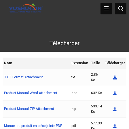
Télécharger
Nom
Extension
Taille
Télécharger
2.86
TXT Format Attachment
txt
Ko
Product Manual Word Attachment
doc
632 Ko
533.14
Product Manual ZIP Attachment
zip
Ko
577.33
Manuel du produit en pièce jointe PDF
pdf
Ko